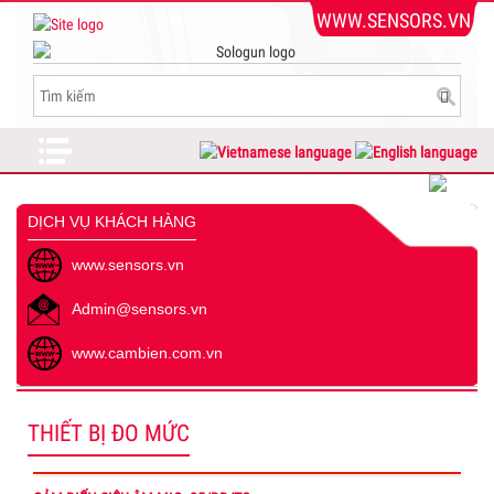
WWW.SENSORS.VN
DỊCH VỤ KHÁCH HÀNG
www.sensors.vn
Admin@sensors.vn
www.cambien.com.vn
THIẾT BỊ ĐO MỨC