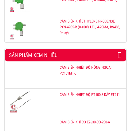
CẢM BIẾN KHÍ ETHYLENE PROSENSE
PXN-4935-R (0-100% LEL, 4-20MA, RS485,
Relay)
SẢN PHẨM XEM NHIỀU
CẢM BIẾN NHIỆT ĐỘ HỒNG NGOẠI
PC151MT-0
CẢM BIẾN NHIỆT ĐỘ PT100 3 DÂY ET211
CẢM BIẾN KHÍ CO E2630-CO-230-A