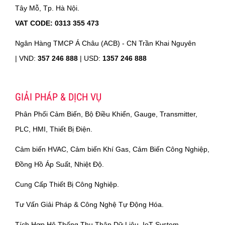
Tây Mỗ, Tp. Hà Nội.
VAT CODE: 0313 355 473
Ngân Hàng TMCP Á Châu (ACB) - CN Trần Khai Nguyên
|
VND:
357 246 888
| USD:
1357 246 888
GIẢI PHÁP & DỊCH VỤ
Phân Phối Cảm Biến, Bộ Điều Khiển, Gauge, Transmitter,
PLC, HMI, Thiết Bị Điện.
Cảm biến HVAC, Cảm biến Khí Gas, Cảm Biến Công Nghiệp,
Đồng Hồ Áp Suất, Nhiệt Độ.
Cung Cấp Thiết Bị Công Nghiệp.
Tư Vấn Giải Pháp & Công Nghệ Tự Động Hóa.
Tích Hợp Hệ Thống Thu Thập Dữ Liệu, IoT System.