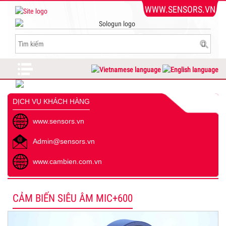
WWW.SENSORS.VN
DỊCH VỤ KHÁCH HÀNG
www.sensors.vn
Admin@sensors.vn
www.cambien.com.vn
CẢM BIẾN SIÊU ÂM MIC+600