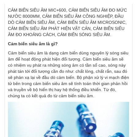
CẢM BIẾN SIÊU ÂM MIC+600, CẢM BIẾN SIÊU ÂM ĐO MỨC
NƯỚC 8000MM, CẢM BIẾN SIÊU ÂM CÔNG NGHIỆP, ĐẦU
DÒ CẢM BIẾN SIÊU ÂM, CẢM BIẾN SIÊU ÂM MICROSONIC,
CẢM BIẾN SIÊU ÂM PHÁT HIỆN VẬT CẢN, CẢM BIẾN SIÊU
ÂM ĐO KHOẢNG CÁCH, CẢM BIẾN SÓNG SIÊU ÂM.
Cảm biến siêu âm là gì?
Cảm biến siêu âm là dạng cảm biến dùng nguyên lý sóng siêu
âm để hoạt động phát hiện đối tượng. Cảm biến siêu âm sẽ
có nhiệm vụ phát ra những sóng âm có tần số cao, sóng này
phát tán tới đối tượng cần đo như: chất lỏng, chất rắn, sau đó
sẽ phản xạ lại về đầu dò cảm biến. Bộ phận xử lý vi mạch điện
tử bên trong cảm biến siêu âm sẽ tính toán thời gian phản hồi
và truyền về bộ hiển thị hay hệ thống điều khiển. Từ đó,
chúng ta có kết quả đo từ cảm biến siêu âm.