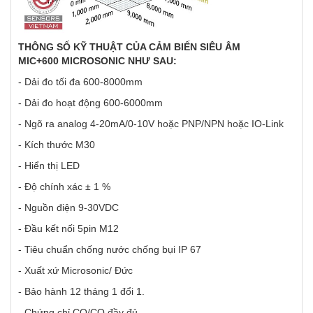
THÔNG SỐ KỸ THUẬT CỦA CẢM BIẾN SIÊU ÂM
MIC+600 MICROSONIC NHƯ SAU:
- Dải đo tối đa 600-8000mm
- Dải đo hoạt động 600-6000mm
- Ngõ ra analog 4-20mA/0-10V hoặc PNP/NPN hoặc IO-Link
- Kích thước M30
- Hiển thị LED
- Độ chính xác ± 1 %
- Nguồn điện 9-30VDC
- Đầu kết nối 5pin M12
- Tiêu chuẩn chống nước chống bụi IP 67
- Xuất xứ Microsonic/ Đức
- Bảo hành 12 tháng 1 đổi 1.
- Chứng chỉ CO/CQ đầy đủ