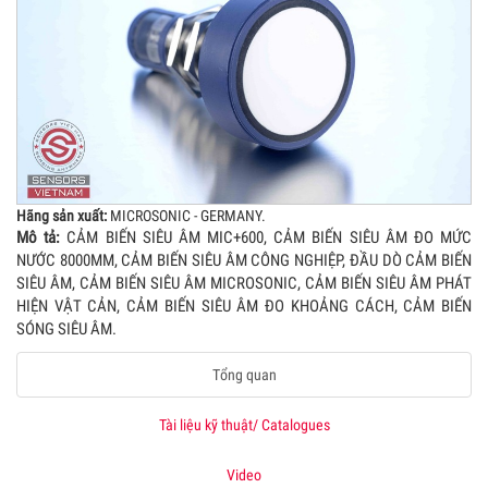
Hãng sản xuất:
MICROSONIC - GERMANY.
Mô tả:
CẢM BIẾN SIÊU ÂM MIC+600, CẢM BIẾN SIÊU ÂM ĐO MỨC
NƯỚC 8000MM, CẢM BIẾN SIÊU ÂM CÔNG NGHIỆP, ĐẦU DÒ CẢM BIẾN
SIÊU ÂM, CẢM BIẾN SIÊU ÂM MICROSONIC, CẢM BIẾN SIÊU ÂM PHÁT
HIỆN VẬT CẢN, CẢM BIẾN SIÊU ÂM ĐO KHOẢNG CÁCH, CẢM BIẾN
SÓNG SIÊU ÂM.
Tổng quan
Tài liệu kỹ thuật/ Catalogues
Video