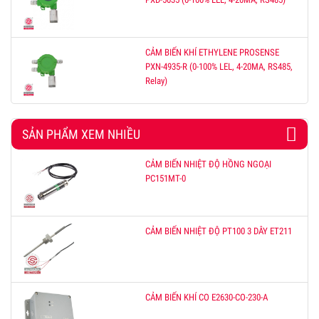
CẢM BIẾN KHÍ ETHYLENE PROSENSE
PXN-4935-R (0-100% LEL, 4-20MA, RS485,
Relay)
SẢN PHẨM XEM NHIỀU
CẢM BIẾN NHIỆT ĐỘ HỒNG NGOẠI
PC151MT-0
CẢM BIẾN NHIỆT ĐỘ PT100 3 DÂY ET211
CẢM BIẾN KHÍ CO E2630-CO-230-A