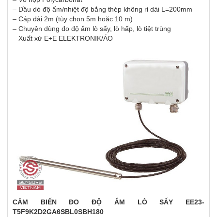
– Đầu dò độ ẩm/nhiệt độ bằng thép không rỉ dài L=200mm
– Cáp dài 2m (tùy chọn 5m hoặc 10 m)
– Chuyên dùng đo độ ẩm lò sấy, lò hấp, lò tiệt trùng
– Xuất xứ E+E ELEKTRONIK/ÁO
CẢM BIẾN ĐO ĐỘ ẨM LÒ SẤY EE23-
T5F9K2D2GA6SBL0SBH180