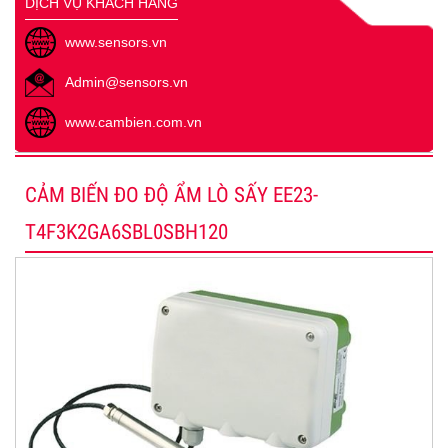
DỊCH VỤ KHÁCH HÀNG
www.sensors.vn
Admin@sensors.vn
www.cambien.com.vn
CẢM BIẾN ĐO ĐỘ ẨM LÒ SẤY EE23-
T4F3K2GA6SBL0SBH120