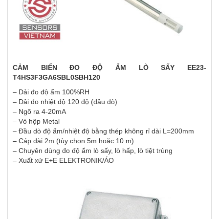
CẢM BIẾN ĐO ĐỘ ẨM LÒ SẤY EE23-
T4HS3F3GA6SBL0SBH120
– Dải đo độ ẩm 100%RH
– Dải đo nhiệt độ 120 độ (đầu dò)
– Ngõ ra 4-20mA
– Vỏ hộp Metal
– Đầu dò độ ẩm/nhiệt độ bằng thép không rỉ dài L=200mm
– Cáp dài 2m (tùy chọn 5m hoặc 10 m)
– Chuyên dùng đo độ ẩm lò sấy, lò hấp, lò tiệt trùng
– Xuất xứ E+E ELEKTRONIK/ÁO