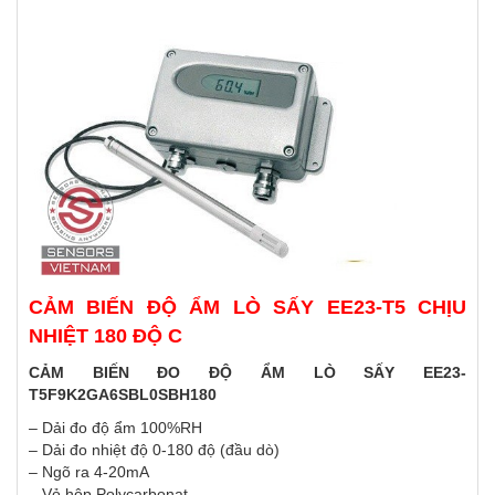
CẢM BIẾN ĐỘ ẨM LÒ SẤY EE23-T5 CHỊU
NHIỆT 180 ĐỘ C
CẢM BIẾN ĐO ĐỘ ẨM LÒ SẤY EE23-
T5F9K2GA6SBL0SBH180
– Dải đo độ ẩm 100%RH
– Dải đo nhiệt độ 0-180 độ (đầu dò)
– Ngõ ra 4-20mA
– Vỏ hộp Polycarbonat