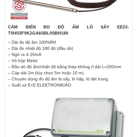
CẢM BIẾN ĐO ĐỘ ẨM LÒ SẤY EE23-
T5HS3F9K2GA6SBL0SBH180
– Dải đo độ ẩm 100%RH
– Dải đo nhiệt độ 180 độ (đầu dò)
– Ngõ ra 4-20mA
– Vỏ hộp Metal
– Đầu dò độ ẩm/nhiệt độ bằng thép không rỉ dài L=200mm
– Cáp dài 2m (tùy chọn 5m hoặc 10 m)
– Chuyên dùng đo độ ẩm lò sấy, lò hấp, lò tiệt trùng
– Xuất xứ E+E ELEKTRONIK/ÁO