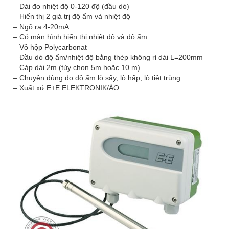
– Dải đo nhiệt độ 0-120 độ (đầu dò)
– Hiển thị 2 giá trị độ ẩm và nhiệt độ
– Ngõ ra 4-20mA
– Có màn hình hiển thị nhiệt độ và độ ẩm
– Vỏ hộp Polycarbonat
– Đầu dò độ ẩm/nhiệt độ bằng thép không rỉ dài L=200mm
– Cáp dài 2m (tùy chọn 5m hoặc 10 m)
– Chuyên dùng đo độ ẩm lò sấy, lò hấp, lò tiệt trùng
– Xuất xứ E+E ELEKTRONIK/ÁO