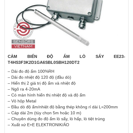
CẢM BIẾN ĐỘ ẨM LÒ SẤY EE23-
T4HS3F3K2D1GA6SBL0SBH120DT2
– Dải đo độ ẩm 100%RH
– Dải đo nhiệt độ 120 độ (đầu dò)
– Hiển thị 2 giá trị độ ẩm và nhiệt độ
– Ngõ ra 4-20mA
– Có màn hình hiển thị nhiệt độ và độ ẩm
– Vỏ hộp Metal
– Đầu dò độ ẩm/nhiệt độ bằng thép không rỉ dài L=200mm
– Cáp dài 2m (tùy chọn 5m hoặc 10 m)
– Chuyên dùng đo độ ẩm lò sấy, lò hấp, lò tiệt trùng
– Xuất xứ E+E ELEKTRONIK/ÁO