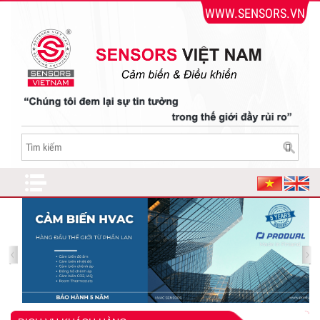
WWW.SENSORS.VN