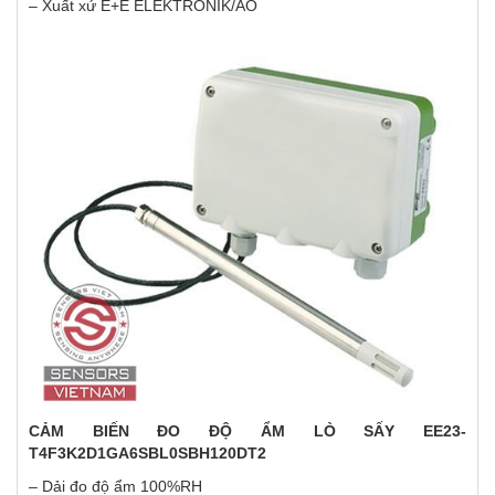
– Xuất xứ E+E ELEKTRONIK/ÁO
CẢM BIẾN ĐO ĐỘ ẨM LÒ SẤY EE23-
T4F3K2D1GA6SBL0SBH120DT2
– Dải đo độ ẩm 100%RH