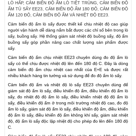
LÒ HẤP, CẢM BIẾN ĐỘ ẨM LÒ TIỆT TRÙNG, CẢM BIẾN ĐỘ
ẨM TỦ SẤY EE23, CẢM BIẾN ĐỘ ẨM 180 ĐỘ, CẢM BIẾN ĐỘ
ẨM 120 ĐỘ, CẢM BIẾN ĐỘ ẨM VÀ NHIỆT ĐỘ EE23.
Cảm biến độ ẩm lò sấy được thiết kế chịu nhiệt độ cao giúp
người vận hành dễ dàng nắm bắt được các chỉ số bên trong lò
sấy, buồng sấy. Hệ thống giám sát nhiệt độ buồng sấy, độ ẩm
buồng sấy góp phần nâng cao chất lượng sản phẩm được
sấy.
Cảm biến độ ẩm chịu nhiệt EE23 chuyên dùng đo độ ẩm lò
sấy có thể chịu được nhiệt độ lên đến 180 độ C. Đây là dòng
cảm biến độ ẩm chịu nhiệt cao nhất của E+E và được rất
nhiều khách hàng tin tưởng và sử dụng để đo độ ẩm lò sấy.
Cảm biến độ ẩm và nhiệt độ lò sấy EE23 chuyên dùng để
giám sát độ ẩm lò sấy, điều khiển độ ẩm, điều khiển độ ẩm lò
sấy, đo nhiệt độ độ ẩm lò sấy, điều khiển nhiệt độ độ ẩm lò
sấy, điều khiển độ ẩm ở trong môi trường nhiệt độ cao, đo độ
ẩm lò sấy, giám sát độ ẩm lò sấy, điều khiển độ ẩm, điều khiển
độ ẩm lò sấy, điều khiển độ ẩm không khí sấy, giám sát nhiệt
độ, độ ẩm lò sấy độc lập nhiệt độ cho phép đo lên đến 180 độ
C.