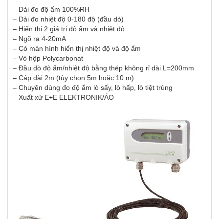
– Dải đo độ ẩm 100%RH
– Dải đo nhiệt độ 0-180 độ (đầu dò)
– Hiển thị 2 giá trị độ ẩm và nhiệt độ
– Ngõ ra 4-20mA
– Có màn hình hiển thị nhiệt độ và độ ẩm
– Vỏ hộp Polycarbonat
– Đầu dò độ ẩm/nhiệt độ bằng thép không rỉ dài L=200mm
– Cáp dài 2m (tùy chọn 5m hoặc 10 m)
– Chuyên dùng đo độ ẩm lò sấy, lò hấp, lò tiệt trùng
– Xuất xứ E+E ELEKTRONIK/ÁO