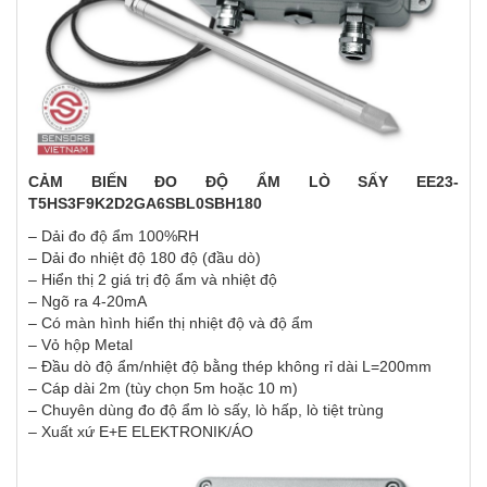
CẢM BIẾN ĐO ĐỘ ẨM LÒ SẤY EE23-
T5HS3F9K2D2GA6SBL0SBH180
– Dải đo độ ẩm 100%RH
– Dải đo nhiệt độ 180 độ (đầu dò)
– Hiển thị 2 giá trị độ ẩm và nhiệt độ
– Ngõ ra 4-20mA
– Có màn hình hiển thị nhiệt độ và độ ẩm
– Vỏ hộp Metal
– Đầu dò độ ẩm/nhiệt độ bằng thép không rỉ dài L=200mm
– Cáp dài 2m (tùy chọn 5m hoặc 10 m)
– Chuyên dùng đo độ ẩm lò sấy, lò hấp, lò tiệt trùng
– Xuất xứ E+E ELEKTRONIK/ÁO