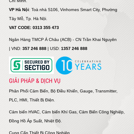
Chí Minh.
VP Hà Nội
: Toà nhà S106, Vinhomes Smart City, Phường
Tây Mỗ, Tp. Hà Nội.
VAT CODE: 0313 355 473
Ngân Hàng TMCP Á Châu (ACB) - CN Trần Khai Nguyên
|
VND:
357 246 888
| USD:
1357 246 888
GIẢI PHÁP & DỊCH VỤ
Phân Phối Cảm Biến, Bộ Điều Khiển, Gauge, Transmitter,
PLC, HMI, Thiết Bị Điện.
Cảm biến HVAC, Cảm biến Khí Gas, Cảm Biến Công Nghiệp,
Đồng Hồ Áp Suất, Nhiệt Độ.
Cung Cấp Thiết Bị Công Nghiệp.