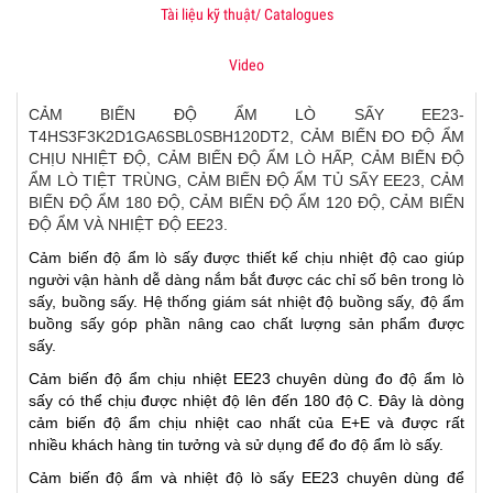
Tài liệu kỹ thuật/ Catalogues
Video
CẢM BIẾN ĐỘ ẨM LÒ SẤY EE23-
T4HS3F3K2D1GA6SBL0SBH120DT2, CẢM BIẾN ĐO ĐỘ ẨM
CHỊU NHIỆT ĐỘ, CẢM BIẾN ĐỘ ẨM LÒ HẤP, CẢM BIẾN ĐỘ
ẨM LÒ TIỆT TRÙNG, CẢM BIẾN ĐỘ ẨM TỦ SẤY EE23, CẢM
BIẾN ĐỘ ẨM 180 ĐỘ, CẢM BIẾN ĐỘ ẨM 120 ĐỘ, CẢM BIẾN
ĐỘ ẨM VÀ NHIỆT ĐỘ EE23.
Cảm biến độ ẩm lò sấy được thiết kế chịu nhiệt độ cao giúp
người vận hành dễ dàng nắm bắt được các chỉ số bên trong lò
sấy, buồng sấy. Hệ thống giám sát nhiệt độ buồng sấy, độ ẩm
buồng sấy góp phần nâng cao chất lượng sản phẩm được
sấy.
Cảm biến độ ẩm chịu nhiệt EE23 chuyên dùng đo độ ẩm lò
sấy có thể chịu được nhiệt độ lên đến 180 độ C. Đây là dòng
cảm biến độ ẩm chịu nhiệt cao nhất của E+E và được rất
nhiều khách hàng tin tưởng và sử dụng để đo độ ẩm lò sấy.
Cảm biến độ ẩm và nhiệt độ lò sấy EE23 chuyên dùng để