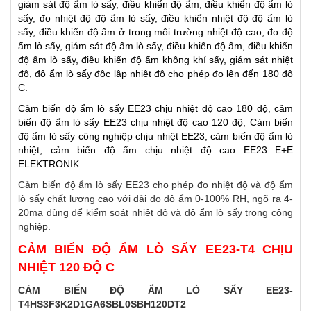
giám sát độ ẩm lò sấy, điều khiển độ ẩm, điều khiển độ ẩm lò
sấy, đo nhiệt độ độ ẩm lò sấy, điều khiển nhiệt độ độ ẩm lò
sấy, điều khiển độ ẩm ở trong môi trường nhiệt độ cao, đo độ
ẩm lò sấy, giám sát độ ẩm lò sấy, điều khiển độ ẩm, điều khiển
độ ẩm lò sấy, điều khiển độ ẩm không khí sấy, giám sát nhiệt
độ, độ ẩm lò sấy độc lập nhiệt độ cho phép đo lên đến 180 độ
C.
Cảm biến độ ẩm lò sấy ​EE23 chịu nhiệt độ cao 180 độ, cảm
biến độ ẩm lò sấy ​EE23 chịu nhiệt độ cao 120 độ, Cảm biến
độ ẩm lò sấy công nghiệp chịu nhiệt EE23, cảm biến độ ẩm lò
nhiệt, cảm biến độ ẩm chịu nhiệt độ cao EE23 E+E
ELEKTRONIK.
Cảm biến độ ẩm lò sấy EE23 cho phép đo nhiệt độ và độ ẩm
lò sấy chất lượng cao với dải đo độ ẩm 0-100% RH, ngõ ra 4-
20ma dùng để kiểm soát nhiệt độ và độ ẩm lò sấy trong công
nghiệp.
CẢM BIẾN ĐỘ ẨM LÒ SẤY EE23-T4 CHỊU
NHIỆT 120 ĐỘ C
CẢM BIẾN ĐỘ ẨM LÒ SẤY EE23-
T4HS3F3K2D1GA6SBL0SBH120DT2