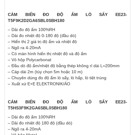
CẢM BIẾN ĐO ĐỘ ẨM LÒ SẤY EE23-
T5F9K2D2GA6SBL0SBH180
– Dải đo độ ẩm 100%RH
– Dải đo nhiệt độ 0-180 độ (đầu dò)
– Hiển thị 2 giá trị độ ẩm và nhiệt độ
– Ngõ ra 4-20mA
– Có màn hình hiển thị nhiệt độ và độ ẩm
– Vỏ hộp Polycarbonat
– Đầu dò độ ẩm/nhiệt độ bằng thép không rỉ dài L=200mm
– Cáp dài 2m (tùy chọn 5m hoặc 10 m)
– Chuyên dùng đo độ ẩm lò sấy, lò hấp, lò tiệt trùng
– Xuất xứ E+E ELEKTRONIK/ÁO
CẢM BIẾN ĐO ĐỘ ẨM LÒ SẤY EE23-
T5HS3F9K2GA6SBL0SBH180
– Dải đo độ ẩm 100%RH
– Dải đo nhiệt độ 180 độ (đầu dò)
– Ngõ ra 4-20mA