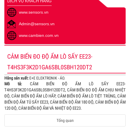
DỊCH VỤ KHÁCH HÀNG
www.sensors.vn
Admin@sensors.vn
www.cambien.com.vn
CẢM BIẾN ĐO ĐỘ ẨM LÒ SẤY EE23-
T4HS3F3K2D1GA6SBL0SBH120DT2
Hãng sản xuất:
E+E ELEKTRONIK - ÁO.
Mô tả:
CẢM BIẾN ĐỘ ẨM LÒ SẤY EE23-
T4HS3F3K2D1GA6SBL0SBH120DT2, CẢM BIẾN ĐO ĐỘ ẨM CHỊU NHIỆT
ĐỘ, CẢM BIẾN ĐỘ ẨM LÒ HẤP, CẢM BIẾN ĐỘ ẨM LÒ TIỆT TRÙNG, CẢM
BIẾN ĐỘ ẨM TỦ SẤY EE23, CẢM BIẾN ĐỘ ẨM 180 ĐỘ, CẢM BIẾN ĐỘ ẨM
120 ĐỘ, CẢM BIẾN ĐỘ ẨM VÀ NHIỆT ĐỘ EE23.
Tổng quan