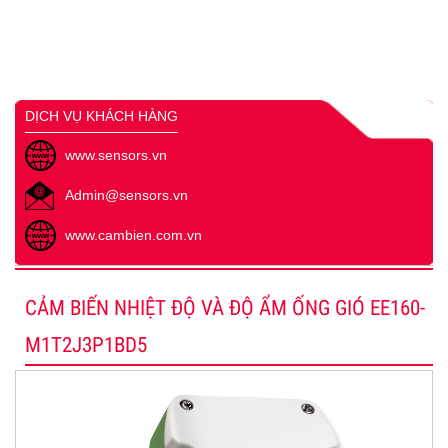
DỊCH VỤ KHÁCH HÀNG
www.sensors.vn
Admin@sensors.vn
www.cambien.com.vn
CẢM BIẾN NHIỆT ĐỘ VÀ ĐỘ ẨM ỐNG GIÓ EE160-
M1T2J3P1BD5