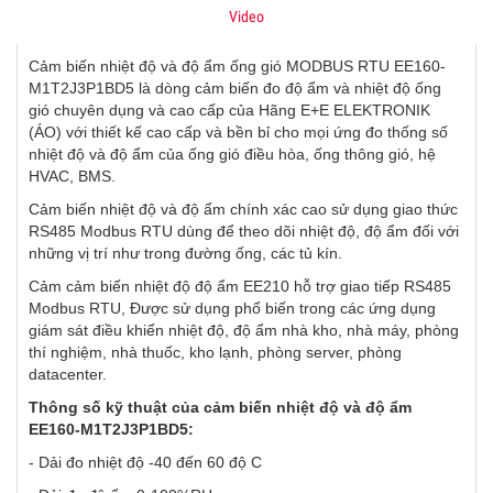
Video
Cảm biến nhiệt độ và độ ẩm ống gió MODBUS RTU EE160-
M1T2J3P1BD5 là dòng cảm biến đo độ ẩm và nhiệt độ ống
gió chuyên dụng và cao cấp của Hãng E+E ELEKTRONIK
(ÁO) với thiết kế cao cấp và bền bỉ cho mọi ứng đo thống số
nhiệt độ và độ ẩm của ống gió điều hòa, ống thông gió, hệ
HVAC, BMS.
Cảm biến nhiệt độ và độ ẩm chính xác cao sử dụng giao thức
RS485 Modbus RTU dùng để theo dõi nhiệt độ, độ ẩm đối với
những vị trí như trong đường ống, các tủ kín.
Cảm cảm biến nhiệt độ độ ẩm EE210 hỗ trợ giao tiếp RS485
Modbus RTU, Được sử dụng phổ biến trong các ứng dụng
giám sát điều khiển nhiệt độ, độ ẩm nhà kho, nhà máy, phòng
thí nghiệm, nhà thuốc, kho lạnh, phòng server, phòng
datacenter.
Thông số kỹ thuật của cảm biến nhiệt độ và độ ẩm
EE160-M1T2J3P1BD5:
- Dải đo nhiệt độ -40 đến 60 độ C