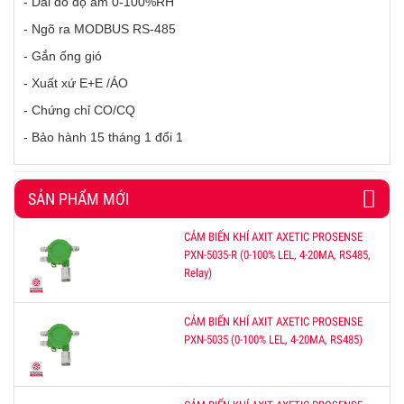
- Dải đo độ ẩm 0-100%RH
- Ngõ ra MODBUS RS-485
- Gắn ống gió
- Xuất xứ E+E /ÁO
- Chứng chỉ CO/CQ
- Bảo hành 15 tháng 1 đổi 1
SẢN PHẨM MỚI
CẢM BIẾN KHÍ AXIT AXETIC PROSENSE
PXN-5035-R (0-100% LEL, 4-20MA, RS485,
Relay)
CẢM BIẾN KHÍ AXIT AXETIC PROSENSE
PXN-5035 (0-100% LEL, 4-20MA, RS485)