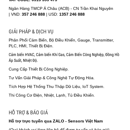
Ngân Hàng TMCP Á Châu (ACB) - CN Trần Khai Nguyên
|
VND:
357 246 888
| USD:
1357 246 888
GIẢI PHÁP & DỊCH VỤ
Phân Phối Cảm Biến, Bộ Điều Khiển, Gauge, Transmitter,
PLC, HMI, Thiết Bị Điện.
Cảm biến HVAC, Cảm biến Khí Gas, Cảm Biến Công Nghiệp, Đồng Hồ
Áp Suất, Nhiệt Độ.
Cung Cấp Thiết Bị Công Nghiệp.
Tư Vấn Giải Pháp & Công Nghệ Tự Động Hóa.
Tích Hợp Hệ Thống Thu Thập Dữ Liệu, IoT System.
Thi Công Cơ Điện, Nhiệt, Lạnh, Tủ Điều Khiển.
HỖ TRỢ & BÁO GIÁ
Hỗ trợ trực tuyến qua ZALO - Sensors Việt Nam
(Quý khách vui lòng liên hệ để được tư vấn và báo giá)