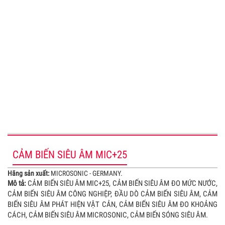
DỊCH VỤ KHÁCH HÀNG
www.sensors.vn
Admin@sensors.vn
www.cambien.com.vn
CẢM BIẾN SIÊU ÂM MIC+25
Hãng sản xuất:
MICROSONIC - GERMANY.
Mô tả:
CẢM BIẾN SIÊU ÂM MIC+25, CẢM BIẾN SIÊU ÂM ĐO MỨC NƯỚC,
CẢM BIẾN SIÊU ÂM CÔNG NGHIỆP, ĐẦU DÒ CẢM BIẾN SIÊU ÂM, CẢM
BIẾN SIÊU ÂM PHÁT HIỆN VẬT CẢN, CẢM BIẾN SIÊU ÂM ĐO KHOẢNG
CÁCH, CẢM BIẾN SIÊU ÂM MICROSONIC, CẢM BIẾN SÓNG SIÊU ÂM.