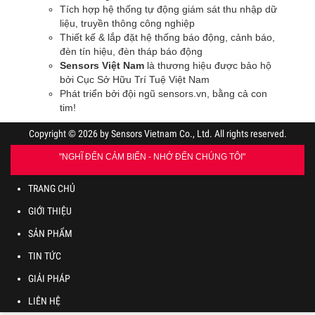
Tích hợp hệ thống tự động giám sát thu nhập dữ
liệu, truyền thông công nghiệp
Thiết kế & lắp đặt hệ thống báo động, cảnh báo,
đèn tín hiệu, đèn tháp báo động
Sensors Việt Nam
là thương hiệu được bảo hộ
bởi Cục Sở Hữu Trí Tuệ Việt Nam
Phát triển bởi đội ngũ sensors.vn, bằng cả con
tim
!
Copyright © 2026 by Sensors Vietnam Co., Ltd. All rights reserved.
"NGHĨ ĐẾN CẢM BIẾN - NHỚ ĐẾN CHÚNG TÔI"
TRANG CHỦ
GIỚI THIỆU
SẢN PHẨM
TIN TỨC
GIẢI PHÁP
LIÊN HỆ