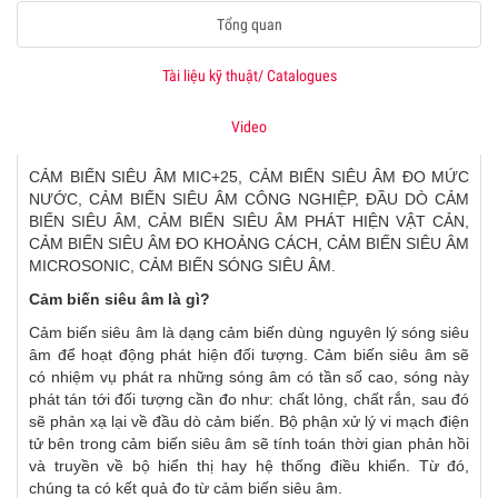
Tổng quan
Tài liệu kỹ thuật/ Catalogues
Video
CẢM BIẾN SIÊU ÂM MIC+25, CẢM BIẾN SIÊU ÂM ĐO MỨC
NƯỚC, CẢM BIẾN SIÊU ÂM CÔNG NGHIỆP, ĐẦU DÒ CẢM
BIẾN SIÊU ÂM, CẢM BIẾN SIÊU ÂM PHÁT HIỆN VẬT CẢN,
CẢM BIẾN SIÊU ÂM ĐO KHOẢNG CÁCH, CẢM BIẾN SIÊU ÂM
MICROSONIC, CẢM BIẾN SÓNG SIÊU ÂM.
Cảm biến siêu âm là gì?
Cảm biến siêu âm là dạng cảm biến dùng nguyên lý sóng siêu
âm để hoạt động phát hiện đối tượng. Cảm biến siêu âm sẽ
có nhiệm vụ phát ra những sóng âm có tần số cao, sóng này
phát tán tới đối tượng cần đo như: chất lỏng, chất rắn, sau đó
sẽ phản xạ lại về đầu dò cảm biến. Bộ phận xử lý vi mạch điện
tử bên trong cảm biến siêu âm sẽ tính toán thời gian phản hồi
và truyền về bộ hiển thị hay hệ thống điều khiển. Từ đó,
chúng ta có kết quả đo từ cảm biến siêu âm.