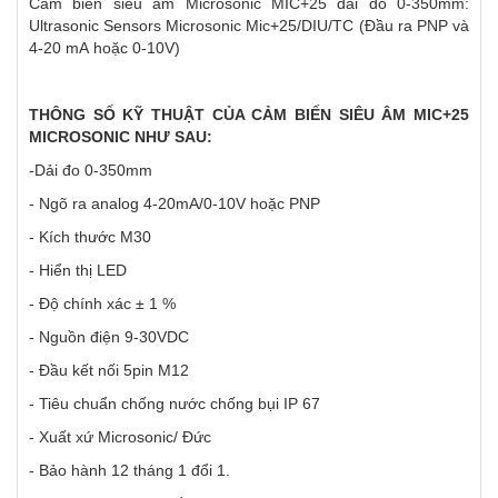
Cảm biến siêu âm Microsonic MIC+25 dải đo 0-350mm:
Ultrasonic Sensors Microsonic Mic+25/DIU/TC (Đầu ra PNP và
4-20 mA hoặc 0-10V)
THÔNG SỐ KỸ THUẬT CỦA CẢM BIẾN SIÊU ÂM MIC+25
MICROSONIC NHƯ SAU:
-Dải đo 0-350mm
- Ngõ ra analog 4-20mA/0-10V hoặc PNP
- Kích thước M30
- Hiển thị LED
- Độ chính xác ± 1 %
- Nguồn điện 9-30VDC
- Đầu kết nối 5pin M12
- Tiêu chuẩn chống nước chống bụi IP 67
- Xuất xứ Microsonic/ Đức
- Bảo hành 12 tháng 1 đổi 1.