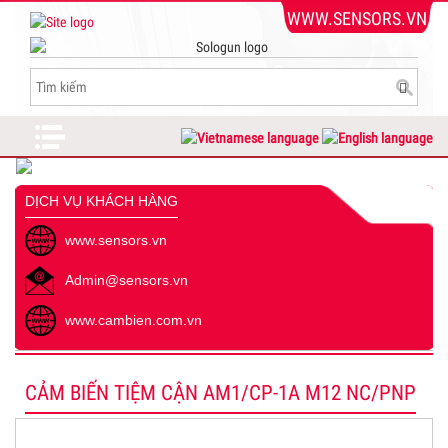
WWW.SENSORS.VN
DỊCH VỤ KHÁCH HÀNG
www.sensors.vn
Admin@sensors.vn
www.cambien.com.vn
CẢM BIẾN TIỆM CẬN AM1/CP-1A M12 NC/PNP