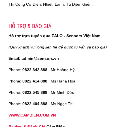
Thi Công Cơ Điện, Nhiệt, Lạnh, Tủ Điều Khiển.
HỖ TRỢ & BÁO GIÁ
Hỗ trợ trực tuyến qua ZALO - Sensors Việt Nam
(Quý khách vui lòng liên hệ để được tư vấn và báo giá)
Email: admin@sensors.vn
Phone:
0822 342 888
| Mr Hoàng Hỷ
Phone:
0822 414 888
| Ms Hana Hoa
Phone:
0822 545 888
| Mr
Minh Đức
Phone:
0822 404 888
| Ms Ngọc Thi
WWW.CAMBIEN.COM.VN
Review & Đánh Giá
Cảm Biến