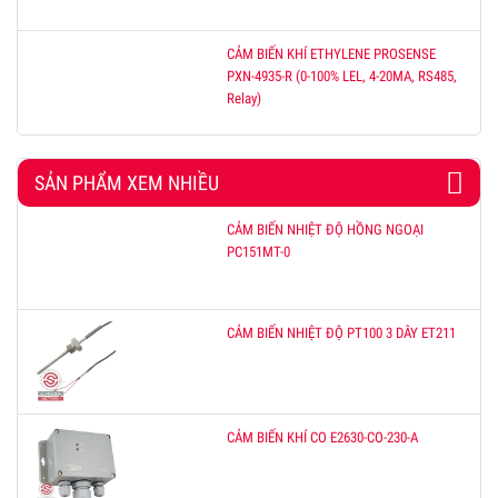
CẢM BIẾN KHÍ ETHYLENE PROSENSE
PXN-4935-R (0-100% LEL, 4-20MA, RS485,
Relay)
SẢN PHẨM XEM NHIỀU
CẢM BIẾN NHIỆT ĐỘ HỒNG NGOẠI
PC151MT-0
CẢM BIẾN NHIỆT ĐỘ PT100 3 DÂY ET211
CẢM BIẾN KHÍ CO E2630-CO-230-A