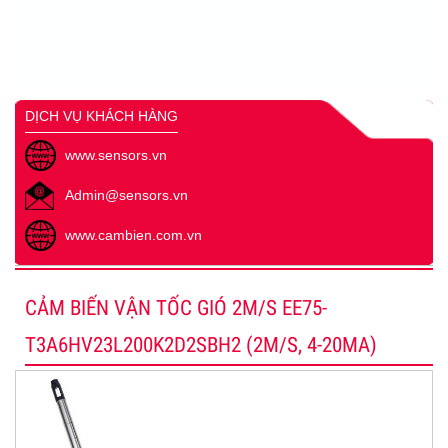
DỊCH VỤ KHÁCH HÀNG
www.sensors.vn
Admin@sensors.vn
www.cambien.com.vn
CẢM BIẾN VẬN TỐC GIÓ 2M/S EE75-
T3A6HV23L200K2D2SBH2 (2M/S, 4-20MA)