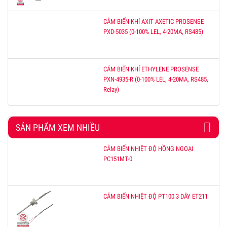
CẢM BIẾN KHÍ AXIT AXETIC PROSENSE
PXD-5035 (0-100% LEL, 4-20MA, RS485)
CẢM BIẾN KHÍ ETHYLENE PROSENSE
PXN-4935-R (0-100% LEL, 4-20MA, RS485,
Relay)
SẢN PHẨM XEM NHIỀU
CẢM BIẾN NHIỆT ĐỘ HỒNG NGOẠI
PC151MT-0
CẢM BIẾN NHIỆT ĐỘ PT100 3 DÂY ET211