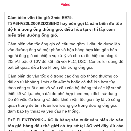
Video
Cảm biến vận tốc gió 2m/s EE75-
T3A6HV23L200K2D2SBH2 hay còn gọi là cảm biến đo tốc
độ khí trong ống thông gió, điều hòa tại vị trí lắp cảm
biến trên đường ống gió.
Cảm biến vận tốc ống gió có cấu tạo gồm 1 đầu dò được lắp
vào đường ống và một phần vỏ hộp bằng hợp kim gắn bên
ngoài ống gió có nhiệm vụ xử lý và cho ra tín hiệu analog 4-
20mA hoặc 0-10V để kết nối với PLC, DSC, Controller dùng để
bật tắt quạt, điều hòa không khí trong ống gió.
Cảm biến đo vận tốc gió trong các ống gió thông thường có
dải đo từ khoảng 1m/s đến 40m/s hoặc có thể lớn hơn tùy
theo công suất quạt và yêu cầu của hệ thống thì các kỹ sư sẽ
thiết kế và lựa chọn dải đo phù hợp theo mục đích sử dụng.
Do đó việc đo lường và điều khiển vận tốc gió này là vô cùng
quan trọng để tính toán lưu lượng gió trong đường ống gió,
đảm bảo kỹ thuật và yêu cầu hệ thống.
E+E ELEKTRONIK - ÁO là hãng sản xuất cảm biến đo vận
tốc gió hàng đầu thế giới có trụ sở tại ÁO với đầy đủ các