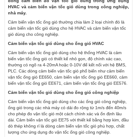
dòng cảm biến đo vận tốc gió dùng trong ứng dụng
HVAC và cảm biến vận tốc gió dùng trong công nghiệp,
nhà máy.
Cảm biến vận tốc ống gió thường chia làm 2 loại chính đó là
cảm biến vận tốc gió dùng cho hệ HVAC và cảm biến vận tốc
gió dùng cho công nghiệp.
Cảm biến vận tốc gió dùng cho ống gió HVAC
Cảm biến vận tốc ống gió dùng cho hệ thống HVAC là cảm
biến vận tốc ống gió có thiết kế nhỏ gọn, độ chính xác cao,
thường có ngõ ra 4-20mA hoặc 0-10V để kết nối với hệ BMS,
PLC. Các dòng cảm biến vận tốc gió phổ biến như cảm biến
vận tốc ống gió EE650, cảm biến vận tốc ống gió EE660, cảm
biến vận tốc ống gió EE671, cảm biến vận tốc ống gió EE576.
Cảm biến vận tốc gió dùng cho ống gió công nghiệp
Cảm biến vận tốc ống gió dùng cho các ống gió công nghiệp,
ống gió trong các nhà máy có dải đo rộng từ 1m/s đến 40m/s
cho phép đo vận tốc gió một cách chính xác và ổn định lâu
dài. Cảm biến vận tốc gió EE75 với thiết kế bằng hợp kim, đầu
dò thép không rỉ là dòng cảm biến vận tốc gió phù hợp, chất
lượng cho ứng dụng đo vận tốc ống gió công nghiệp.