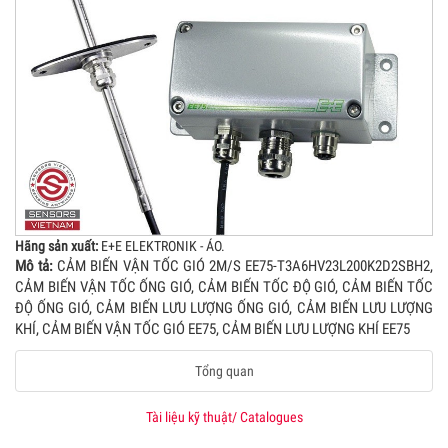
Hãng sản xuất:
E+E ELEKTRONIK - ÁO.
Mô tả:
CẢM BIẾN VẬN TỐC GIÓ 2M/S EE75-T3A6HV23L200K2D2SBH2,
CẢM BIẾN VẬN TỐC ỐNG GIÓ, CẢM BIẾN TỐC ĐỘ GIÓ, CẢM BIẾN TỐC
ĐỘ ỐNG GIÓ, CẢM BIẾN LƯU LƯỢNG ỐNG GIÓ, CẢM BIẾN LƯU LƯỢNG
KHÍ, CẢM BIẾN VẬN TỐC GIÓ EE75, CẢM BIẾN LƯU LƯỢNG KHÍ EE75
Tổng quan
Tài liệu kỹ thuật/ Catalogues