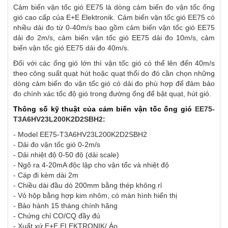
Cảm biến vận tốc gió EE75 là dòng cảm biến đo vận tốc ống
gió cao cấp của E+E Elektronik. Cảm biến vận tốc gió EE75 có
nhiều dải đo từ 0-40m/s bao gồm cảm biến vận tốc gió EE75
dải đo 2m/s, cảm biến vận tốc gió EE75 dải đo 10m/s, cảm
biến vận tốc gió EE75 dải đo 40m/s.
Đối với các ống gió lớn thì vận tốc gió có thể lên đến 40m/s
theo công suất quạt hút hoặc quạt thổi do đó cần chọn những
dòng cảm biến đo vận tốc gió có dải đo phù hợp để đảm bảo
đo chính xác tốc độ gió trong đường ống để bật quạt, hút gió.
Thông số kỹ thuật của cảm biến vận tốc ống gió
EE75-
T3A6HV23L200K2D2SBH2:
- Model EE75-T3A6HV23L200K2D2SBH2
- Dải đo vận tốc gió 0-2m/s
- Dải nhiệt độ 0-50 độ (dải scale)
- Ngõ ra 4-20mA độc lập cho vận tốc và nhiệt độ
- Cáp đi kèm dài 2m
- Chiều dài đầu dò 200mm bằng thép không rỉ
- Vỏ hộp bằng hợp kim nhôm, có màn hình hiển thị
- Bảo hành 15 tháng chính hãng
- Chứng chỉ CO/CQ đầy đủ
- Xuất xứ E+E ELEKTRONIK/ Áo